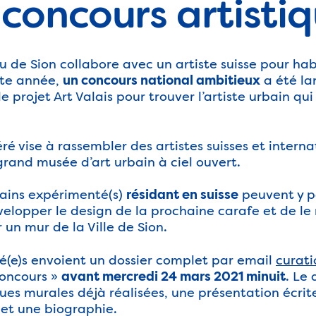
concours artisti
 de Sion collabore avec un artiste suisse pour habi
tte année,
a été la
un concours national ambitieux
 projet Art Valais pour trouver l’artiste urbain qui 
é vise à rassembler des artistes suisses et intern
grand musée d’art urbain à ciel ouvert.
rbains expérimenté(s)
peuvent y pa
résidant en suisse
velopper le design de la prochaine carafe et de le
un mur de la Ville de Sion.
ssé(e)s envoient un dossier complet par email
curat
concours »
. Le 
avant mercredi 24 mars 2021 minuit
ues murales déjà réalisées, une présentation écri
 et une biographie.