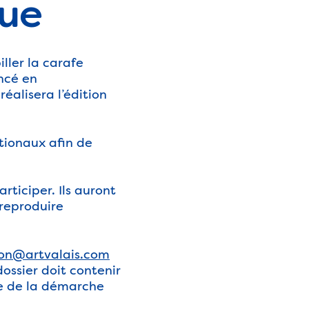
que
ller la carafe
ncé en
réalisera l’édition
ationaux afin de
rticiper. Ils auront
 reproduire
ion@artvalais.com
dossier doit contenir
te de la démarche