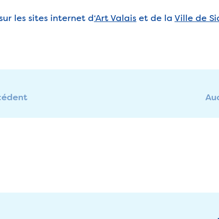
ur les sites internet d
‘Art Valais
et de la
Ville de S
cédent
Auc