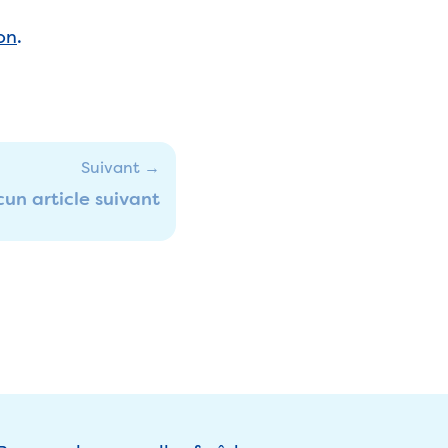
ion
.
Suivant →
un article suivant