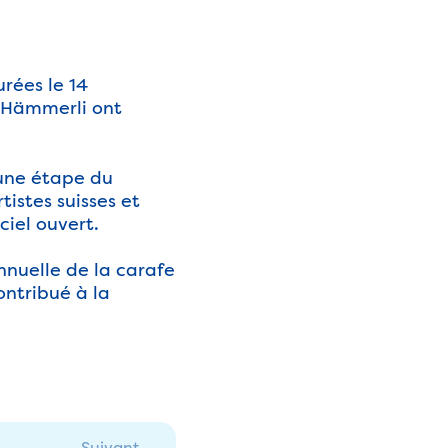
rées le 14
l Hämmerli ont
 une étape du
tistes suisses et
ciel ouvert.
annuelle de la carafe
ontribué à la
Suivant →