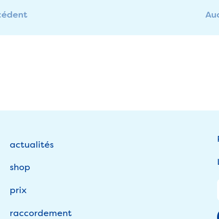
cédent
Auc
actualités
shop
prix
raccordement